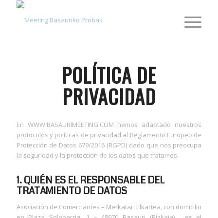
POLÍTICA DE
PRIVACIDAD
En WWW.BASAURIMEETING.COM hemos adaptado nuestros
protocolos y políticas de privacidad al Reglamento Europeo de
Protección de Datos 679/2016 (RGPD) dado que nos preocupa
la seguridad y la protección de los datos que tratamos.
1. QUIÉN ES EL RESPONSABLE DEL
TRATAMIENTO DE DATOS
Asociación de Comerciantes – Merkatari Elkartea, con domicilio
en Plaza Solobarria, 1 – 48970 Basauri (Bizkaia), es el