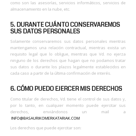
como son las asesorías, servicios informáticos, servicios de
almacenamiento en la nube, etc.
5. DURANTE CUÁNTO CONSERVAREMOS
SUS DATOS PERSONALES
Solamente conservaremos sus datos personales mientras
mantengamos una relación contractual, mientras exista un
requisito legal que lo obligue, mientras que Vd. no ejerza
ninguno de los derechos que hagan que no podamos tratar
sus datos o durante los plazos legalmente establecidos en
cada caso a partir de la última confirmación de interés.
6. CÓMO PUEDO EJERCER MIS DERECHOS
Como titular de derechos, Vd. tiene el control de sus datos y,
por lo tanto, en cualquier momento puede ejercitar sus
derechos, enviándonos un mail a
INFO@BASAURIKOMERKATARIAK.COM
Los derechos que puede ejercitar son: