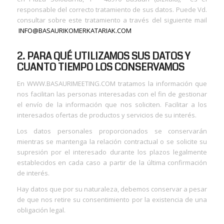
responsable del correcto tratamiento de sus datos. Puede Vd.
consultar sobre este tratamiento a través del siguiente mail
INFO@BASAURIKOMERKATARIAK.COM
2. PARA QUÉ UTILIZAMOS SUS DATOS Y
CUANTO TIEMPO LOS CONSERVAMOS
En WWW.BASAURIMEETING.COM tratamos la información que
nos facilitan las personas interesadas con el fin de gestionar
el envío de la información que nos soliciten. Facilitar a los
interesados ofertas de productos y servicios de su interés.
Los datos personales proporcionados se conservarán
mientras se mantenga la relación contractual o se solicite su
supresión por el interesado durante los plazos legalmente
establecidos en cada caso a partir de la última confirmación
de interés.
Hay datos que por su naturaleza, debemos conservar a pesar
de que nos retire su consentimiento por la existencia de una
obligación legal.