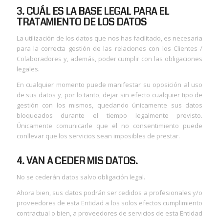
3. CUÁL ES LA BASE LEGAL PARA EL
TRATAMIENTO DE LOS DATOS
La utilización de los datos que nos has facilitado, es necesaria
para la correcta gestión de las relaciones con los Clientes /
Colaboradores y, además, poder cumplir con las obligaciones
legales.
En cualquier momento puede manifestar su oposición al uso
de sus datos y, por lo tanto, dejar sin efecto cualquier tipo de
gestión con los mismos, quedando únicamente sus datos
bloqueados durante el tiempo legalmente previsto.
Únicamente comunicarle que el no consentimiento puede
conllevar que los servicios sean imposibles de prestar.
4. VAN A CEDER MIS DATOS.
No se cederán datos salvo obligación legal.
Ahora bien, sus datos podrán ser cedidos a profesionales y/o
proveedores de esta Entidad a los solos efectos cumplimiento
contractual o bien, a proveedores de servicios de esta Entidad